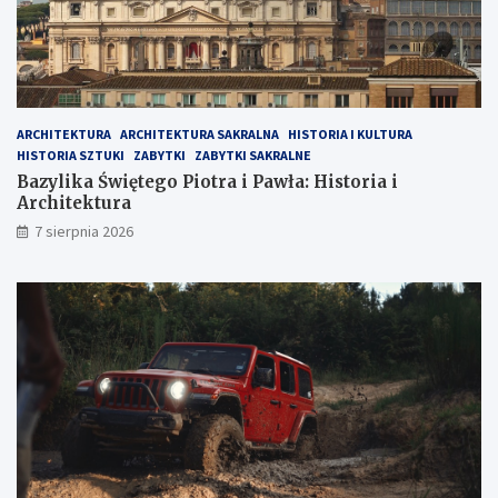
t
i
k
a
i
i
K
A
a
r
l
c
a
h
ARCHITEKTURA
ARCHITEKTURA SAKRALNA
HISTORIA I KULTURA
b
i
HISTORIA SZTUKI
ZABYTKI
ZABYTKI SAKRALNE
r
t
Bazylika Świętego Piotra i Pawła: Historia i
i
e
Architektura
i
k
7 sierpnia 2026
t
u
r
a