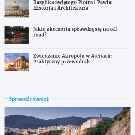
Bazylika Świętego Piotra i Pawła:
Historia i Architektura
Jakie akcesoria sprawdzą się na off-
road?
Zwiedzanie Akropolu w Atenach:
Praktyczny przewodnik
Z
B
w
a
i
z
e
y
d
l
Sprawdź również
z
i
a
k
n
a
i
Ś
e
w
S
i
c
ę