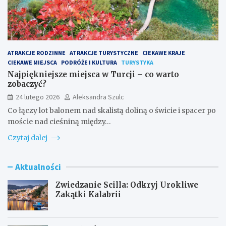
ATRAKCJE RODZINNE
ATRAKCJE TURYSTYCZNE
CIEKAWE KRAJE
CIEKAWE MIEJSCA
PODRÓŻE I KULTURA
TURYSTYKA
Najpiękniejsze miejsca w Turcji – co warto
zobaczyć?
24 lutego 2026
Aleksandra Szulc
Co łączy lot balonem nad skalistą doliną o świcie i spacer po
moście nad cieśniną między…
Czytaj dalej
Aktualności
Zwiedzanie Scilla: Odkryj Urokliwe
Zakątki Kalabrii