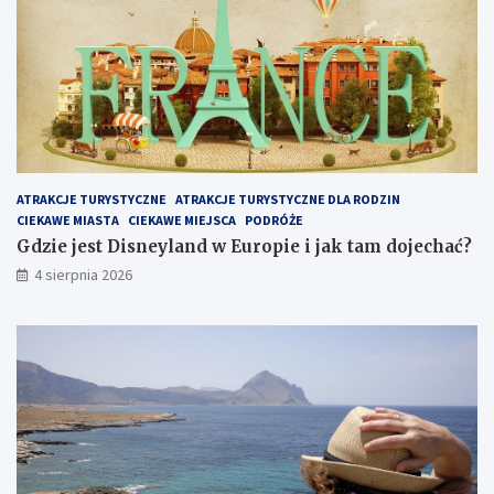
c
z
y
ć
i
z
w
i
e
ATRAKCJE TURYSTYCZNE
ATRAKCJE TURYSTYCZNE DLA RODZIN
d
CIEKAWE MIASTA
CIEKAWE MIEJSCA
PODRÓŻE
z
i
Gdzie jest Disneyland w Europie i jak tam dojechać?
ć
4 sierpnia 2026