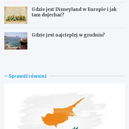
Gdzie jest Disneyland w Europie i jak
tam dojechać?
Gdzie jest najcieplej w grudniu?
A
C
t
o
r
z
a
o
k
b
Sprawdź również
c
a
j
c
e
z
t
y
u
ć
r
n
y
a
s
L
t
a
y
n