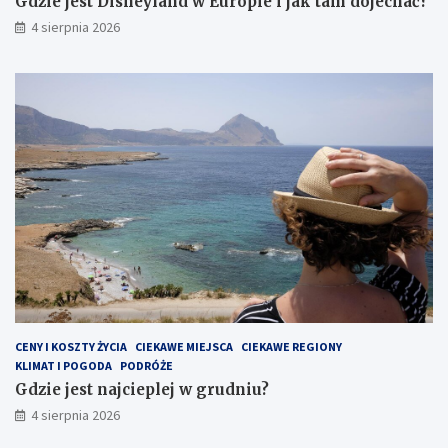
Gdzie jest Disneyland w Europie i jak tam dojechać?
4 sierpnia 2026
CENY I KOSZTY ŻYCIA
CIEKAWE MIEJSCA
CIEKAWE REGIONY
KLIMAT I POGODA
PODRÓŻE
Gdzie jest najcieplej w grudniu?
4 sierpnia 2026