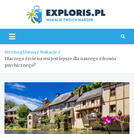
Skip
to
content
Explo
Strona główna
Wakacje
Dlaczego życie na wsi jest lepsze dla naszego zdrowia
psychicznego?