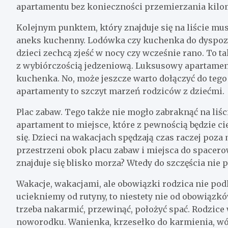
apartamentu bez konieczności przemierzania kilo
Kolejnym punktem, który znajduje się na liście m
aneks kuchenny. Lodówka czy kuchenka do dyspozycj
dzieci zechcą zjeść w nocy czy wcześnie rano. To ta
z wybiórczością jedzeniową. Luksusowy apartament
kuchenka. No, może jeszcze warto dołączyć do teg
apartamenty to szczyt marzeń rodziców z dziećmi.
Plac zabaw. Tego także nie mogło zabraknąć na li
apartament to miejsce, które z pewnością będzie 
się. Dzieci na wakacjach spędzają czas raczej poz
przestrzeni obok placu zabaw i miejsca do spacero
znajduje się blisko morza? Wtedy do szczęścia nie p
Wakacje, wakacjami, ale obowiązki rodzica nie pod
uciekniemy od rutyny, to niestety nie od obowiązk
trzeba nakarmić, przewinąć, położyć spać. Rodzice 
noworodku. Wanienka, krzesełko do karmienia, wó