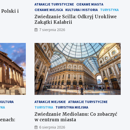
ATRAKCJE TURYSTYCZNE
CIEKAWE MIASTA
CIEKAWE MIEJSCA
KULTURA I HISTORIA
TURYSTYKA
 Polski i
Zwiedzanie Scilla: Odkryj Urokliwe
Zakątki Kalabrii
7 sierpnia 2026
 KULTURA
ATRAKCJE MIEJSKIE
ATRAKCJE TURYSTYCZNE
YKA
TURYSTYKA
TURYSTYKA MIEJSKA
Zwiedzanie Mediolanu: Co zobaczyć
enach:
w centrum miasta
6 sierpnia 2026