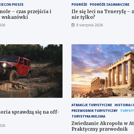
IECZKI PIESZE
PODRÓŻE
PODRÓŻE ZAGRANICZNE
le – czas przejścia i
Ile się leci na Teneryfę – z
e wskazówki
nie tylko?
026
8 sierpnia 2026
ATRAKCJE TURYSTYCZNE
HISTORIA I
PRZEWODNIK TURYSTYCZNY
TURYST
oria sprawdzą się na off-
TURYSTYKA MIEJSKA
Zwiedzanie Akropolu w At
026
Praktyczny przewodnik