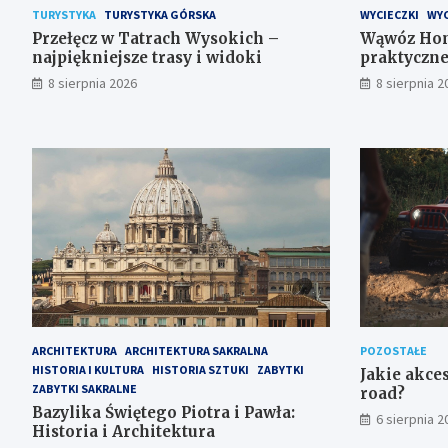
TURYSTYKA
TURYSTYKA GÓRSKA
WYCIECZKI
WYC
Przełęcz w Tatrach Wysokich –
Wąwóz Homo
najpiękniejsze trasy i widoki
praktyczn
8 sierpnia 2026
8 sierpnia 2
ARCHITEKTURA
ARCHITEKTURA SAKRALNA
POZOSTAŁE
HISTORIA I KULTURA
HISTORIA SZTUKI
ZABYTKI
Jakie akces
ZABYTKI SAKRALNE
road?
Bazylika Świętego Piotra i Pawła:
6 sierpnia 2
Historia i Architektura