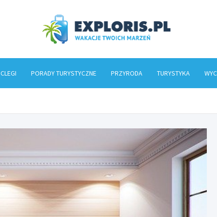
Explo
CLEGI
PORADY TURYSTYCZNE
PRZYRODA
TURYSTYKA
WYC