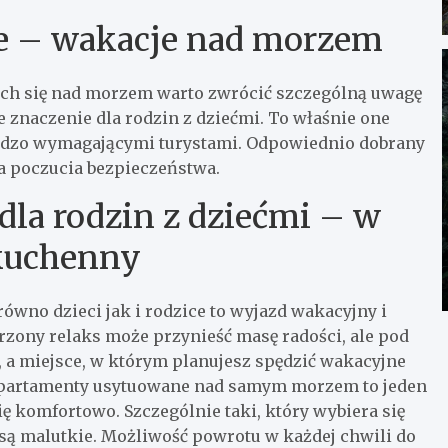
e – wakacje nad morzem
h się nad morzem warto zwrócić szczególną uwagę
e znaczenie dla rodzin z dziećmi. To właśnie one
ardzo wymagającymi turystami. Odpowiednio dobrany
a poczucia bezpieczeństwa.
la rodzin z dziećmi – w
kuchenny
wno dzieci jak i rodzice to wyjazd wakacyjny i
zony relaks może przynieść masę radości, ale pod
a miejsce, w którym planujesz spędzić wakacyjne
 Apartamenty usytuowane nad samym morzem to jeden
ię komfortowo. Szczególnie taki, który wybiera się
 są malutkie. Możliwość powrotu w każdej chwili do