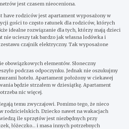
metrów jest czasem nieoceniona.
ust have rodziców jest apartament wyposażony w
i gości to często ratunek dla rodziców, których
kże idealne rozwiązanie dla tych, którzy mają dzieci
 nie ucieszy tak bardzo jak własna lodówka i
o zestawu czajnik elektryczny. Tak wyposażone
ście obowiązkowych elementów. Słoneczny
cieszyło podczas odpoczynku. Jednak nie oszukujmy
a murami hotelu. Apartament położony w ciekawej
wania będzie strzałem w dziesiątkę. Apartament
otrzeba nic więcej.
legają temu zwyczajowi. Pomimo tego, że nieco
ów rodzicielskich. Dziecko nawet na wakacjach
wiedzą ile sprzętów jest niezbędnych przy
zek, łóżeczko… i masa innych potrzebnych