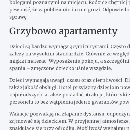
kolegami poznanymi na miejscu. Rodzice chętniej p
pewność, że w pobliżu nic im nie grozi. Odpowiedn
sprawę.
Grzybowo apartamenty
Dzieci są bardzo wymagającymi turystami. Często d
zależy na wysokim standardzie. Głównie ze względu
miękki materac. Wyposażenie pokoju, a szczególnie
spania – zmęczone dziecko uśnie wszędzie.
Dzieci wymagają uwagi, czasu oraz cierpliwości. 
także jakość obsługi. Hotel przyjazny dzieciom p
najmłodszych, a także posiadać atrakcje, które sk
personelu to bez wątpienia jeden z gwarantów pow
Wakacje pozwalają na złapanie dystansu, odpoczyne
zajmować się dzieckiem. W przyjemnej atmosferze,
znajdujące się przy ośrodku. Możliwość wynajmu n