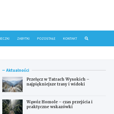
ris.pl
IECZKI
ZABYTKI
POZOSTAŁE
KONTAKT
Aktualności
Przełęcz w Tatrach Wysokich –
najpiękniejsze trasy i widoki
Wąwóz Homole – czas przejścia i
praktyczne wskazówki