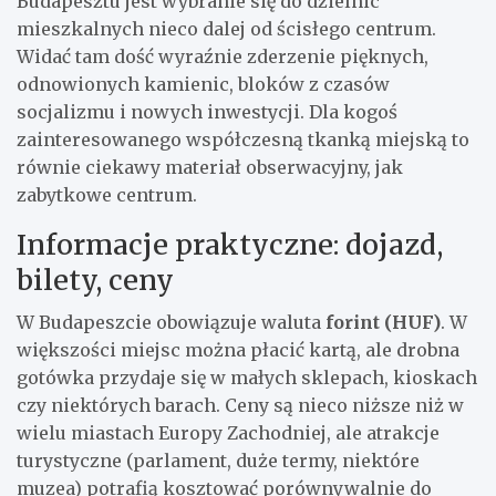
Budapesztu jest wybranie się do dzielnic
mieszkalnych nieco dalej od ścisłego centrum.
Widać tam dość wyraźnie zderzenie pięknych,
odnowionych kamienic, bloków z czasów
socjalizmu i nowych inwestycji. Dla kogoś
zainteresowanego współczesną tkanką miejską to
równie ciekawy materiał obserwacyjny, jak
zabytkowe centrum.
Informacje praktyczne: dojazd,
bilety, ceny
W Budapeszcie obowiązuje waluta
forint (HUF)
. W
większości miejsc można płacić kartą, ale drobna
gotówka przydaje się w małych sklepach, kioskach
czy niektórych barach. Ceny są nieco niższe niż w
wielu miastach Europy Zachodniej, ale atrakcje
turystyczne (parlament, duże termy, niektóre
muzea) potrafią kosztować porównywalnie do