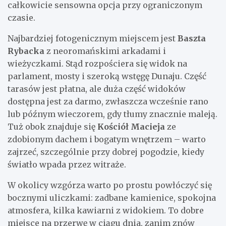
całkowicie sensowna opcja przy ograniczonym
czasie.
Najbardziej fotogenicznym miejscem jest
Baszta
Rybacka
z neoromańskimi arkadami i
wieżyczkami. Stąd rozpościera się widok na
parlament, mosty i szeroką wstęgę Dunaju. Część
tarasów jest płatna, ale duża część widoków
dostępna jest za darmo, zwłaszcza wcześnie rano
lub późnym wieczorem, gdy tłumy znacznie maleją.
Tuż obok znajduje się
Kościół Macieja
ze
zdobionym dachem i bogatym wnętrzem – warto
zajrzeć, szczególnie przy dobrej pogodzie, kiedy
światło wpada przez witraże.
W okolicy wzgórza warto po prostu powłóczyć się
bocznymi uliczkami: zadbane kamienice, spokojna
atmosfera, kilka kawiarni z widokiem. To dobre
miejsce na przerwę w ciągu dnia, zanim znów