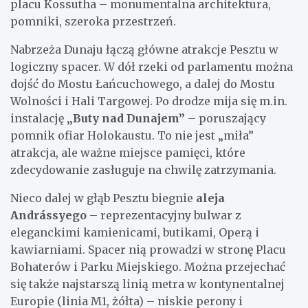
placu Kossutha – monumentalna architektura,
pomniki, szeroka przestrzeń.
Nabrzeża Dunaju łączą główne atrakcje Pesztu w
logiczny spacer. W dół rzeki od parlamentu można
dojść do Mostu Łańcuchowego, a dalej do Mostu
Wolności i Hali Targowej. Po drodze mija się m.in.
instalację
„Buty nad Dunajem”
– poruszający
pomnik ofiar Holokaustu. To nie jest „miła”
atrakcja, ale ważne miejsce pamięci, które
zdecydowanie zasługuje na chwilę zatrzymania.
Nieco dalej w głąb Pesztu biegnie
aleja
Andrássyego
– reprezentacyjny bulwar z
eleganckimi kamienicami, butikami, Operą i
kawiarniami. Spacer nią prowadzi w stronę Placu
Bohaterów i Parku Miejskiego. Można przejechać
się także najstarszą linią metra w kontynentalnej
Europie (linia M1, żółta) – niskie perony i