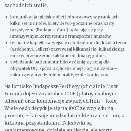
zachodnich stolic.
komunikacja miejska: bilet jednorazowy w granicach
kilku set forintów, bilety 24/72-godzinne oraz karty
turystyczne (Budapest Card) opłacają się przy
intensywnym korzystaniu z transportu i muzeów,
termalne kąpieliska: wejście całodzienne do dużych term
(Széchenyi, Gellert) zazwyczaj kilkanaście–kilkadziesiąt
euro w przeliczeniu, zależnie od dnia tygodnia,
zwiedzanie parlamentu: bilety różnią się ceną dla
obywateli UE i spoza UE, liczba miejsc ograniczona –
zakup z wyprzedzeniem praktycznie konieczny.
Na lotnisko Budapeszt-Ferihegy (oficjalnie Liszt
Ferenc) dojeżdża autobus 100E (płatny osobnym
biletem) oraz kombinacje zwykłych linii + kolej.
Wiele osób decyduje się na 100E ze względu na
prostotę – kursuje między lotniskiem a centrum, z
kilkoma przystankami. Taksówki są
reglamentowane, działają aplikacje, ale warto