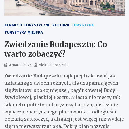
ATRAKCJE TURYSTYCZNE
KULTURA
TURYSTYKA
TURYSTYKA MIEJSKA
Zwiedzanie Budapesztu: Co
warto zobaczyć?
4 marca 2026
Aleksandra Szulc
Zwiedzanie Budapesztu
najlepiej traktować jak
układankę z dwóch różnych, ale uzupełniających
się światów: spokojniejszej, pagórkowatej Budy i
żywiołowej, płaskiej Pesztu. Miasto nie męczy tak
jak metropolie typu Paryż czy Londyn, ale też nie
wybacza chaotycznego planowania – odległości
potrafią zaskoczyć, a atrakcji jest więcej niż wydaje
się na pierwszy rzut oka. Dobry plan pozwala