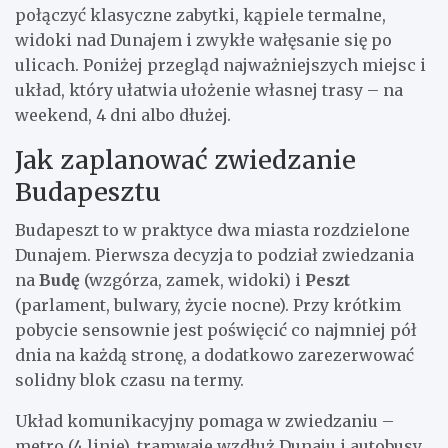
połączyć klasyczne zabytki, kąpiele termalne,
widoki nad Dunajem i zwykłe wałęsanie się po
ulicach. Poniżej przegląd najważniejszych miejsc i
układ, który ułatwia ułożenie własnej trasy – na
weekend, 4 dni albo dłużej.
Jak zaplanować zwiedzanie
Budapesztu
Budapeszt to w praktyce dwa miasta rozdzielone
Dunajem. Pierwsza decyzja to podział zwiedzania
na
Budę
(wzgórza, zamek, widoki) i
Peszt
(parlament, bulwary, życie nocne). Przy krótkim
pobycie sensownie jest poświęcić co najmniej pół
dnia na każdą stronę, a dodatkowo zarezerwować
solidny blok czasu na termy.
Układ komunikacyjny pomaga w zwiedzaniu –
metro (4 linie), tramwaje wzdłuż Dunaju i autobusy