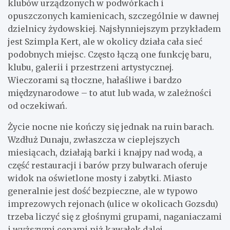
klubów urządzonych w podwórkach i
opuszczonych kamienicach, szczególnie w dawnej
dzielnicy żydowskiej. Najsłynniejszym przykładem
jest Szimpla Kert, ale w okolicy działa cała sieć
podobnych miejsc. Często łączą one funkcję baru,
klubu, galerii i przestrzeni artystycznej.
Wieczorami są tłoczne, hałaśliwe i bardzo
międzynarodowe – to atut lub wada, w zależności
od oczekiwań.
Życie nocne nie kończy się jednak na ruin barach.
Wzdłuż Dunaju, zwłaszcza w cieplejszych
miesiącach, działają barki i knajpy nad wodą, a
część restauracji i barów przy bulwarach oferuje
widok na oświetlone mosty i zabytki. Miasto
generalnie jest dość bezpieczne, ale w typowo
imprezowych rejonach (ulice w okolicach Gozsdu)
trzeba liczyć się z głośnymi grupami, naganiaczami
i wyższymi cenami niż kawałek dalej.