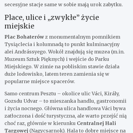
secesyjne stacje same w sobie mają urok zabytku.
Place, ulice i „zwykłe” życie
miejskie
Plac Bohaterów
z monumentalnym pomnikiem
Tysiąclecia i kolumnadą to punkt kulminacyjny
alei Andrássyego. Wokół znajdują się muzea (m.in.
Muzeum Sztuk Pięknych) i wejście do Parku
Miejskiego. W zimie na pobliskim stawie działa
duże lodowisko, latem teren zamienia się w
popularne miejsce spacerów.
Samo centrum Pesztu – okolice ulic Váci, Király,
Gozsdu Udvar – to mieszanka handlu, gastronomii
i życia nocnego. Główna ulica handlowa Váci bywa
zatłoczona i dość turystyczna, ale warto przejść nią
choć raz, głównie w kierunku
Centralnej Hali
Targowej
(Nagycsarnok). Hala to dobre miejsce na