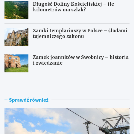
Długość Doliny Kościeliskiej – ile
kilometrów ma szlak?
Zamki templariuszy w Polsce – śladami
tajemniczego zakonu
Zamek joannitów w Swobnicy – historia
i zwiedzanie
I
D
l
ł
e
u
t
g
r
o
Sprawdź również
w
ś
a
ć
w
D
j
o
a
l
z
i