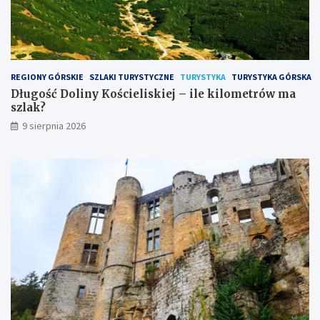
e
t
r
ó
w
m
REGIONY GÓRSKIE
SZLAKI TURYSTYCZNE
TURYSTYKA
TURYSTYKA GÓRSKA
a
Długość Doliny Kościeliskiej – ile kilometrów ma
s
szlak?
z
9 sierpnia 2026
l
a
k
?