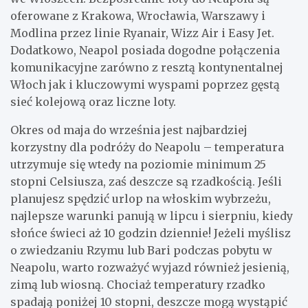
oferowane z Krakowa, Wrocławia, Warszawy i
Modlina przez linie Ryanair, Wizz Air i Easy Jet.
Dodatkowo, Neapol posiada dogodne połączenia
komunikacyjne zarówno z resztą kontynentalnej
Włoch jak i kluczowymi wyspami poprzez gęstą
sieć kolejową oraz liczne loty.
Okres od maja do września jest najbardziej
korzystny dla podróży do Neapolu – temperatura
utrzymuje się wtedy na poziomie minimum 25
stopni Celsiusza, zaś deszcze są rzadkością. Jeśli
planujesz spędzić urlop na włoskim wybrzeżu,
najlepsze warunki panują w lipcu i sierpniu, kiedy
słońce świeci aż 10 godzin dziennie! Jeżeli myślisz
o zwiedzaniu Rzymu lub Bari podczas pobytu w
Neapolu, warto rozważyć wyjazd również jesienią,
zimą lub wiosną. Chociaż temperatury rzadko
spadają poniżej 10 stopni, deszcze mogą wystąpić