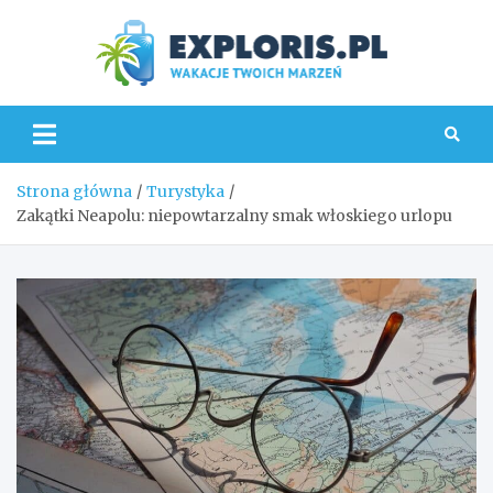
Skip
to
content
Explo
Strona główna
Turystyka
Zakątki Neapolu: niepowtarzalny smak włoskiego urlopu