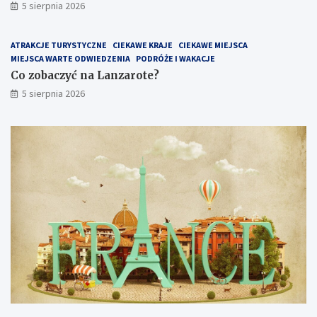
5 sierpnia 2026
i
e
d
ATRAKCJE TURYSTYCZNE
CIEKAWE KRAJE
CIEKAWE MIEJSCA
z
MIEJSCA WARTE ODWIEDZENIA
PODRÓŻE I WAKACJE
i
ć
Co zobaczyć na Lanzarote?
5 sierpnia 2026