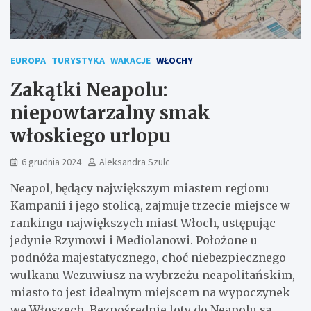
EUROPA
TURYSTYKA
WAKACJE
WŁOCHY
Zakątki Neapolu:
niepowtarzalny smak
włoskiego urlopu
6 grudnia 2024
Aleksandra Szulc
Neapol, będący największym miastem regionu
Kampanii i jego stolicą, zajmuje trzecie miejsce w
rankingu największych miast Włoch, ustępując
jedynie Rzymowi i Mediolanowi. Położone u
podnóża majestatycznego, choć niebezpiecznego
wulkanu Wezuwiusz na wybrzeżu neapolitańskim,
miasto to jest idealnym miejscem na wypoczynek
we Włoszech. Bezpośrednie loty do Neapolu są