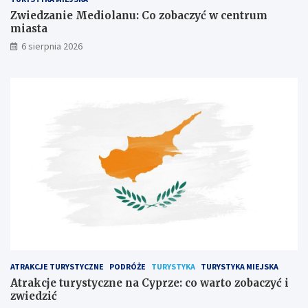
z
y
o
p
Zwiedzanie Mediolanu: Co zobaczyć w centrum
b
r
miasta
a
z
6 sierpnia 2026
c
e
z
:
y
c
ć
o
w
w
c
a
e
r
n
t
t
o
r
z
u
o
m
b
m
a
i
c
a
z
s
y
t
ć
ATRAKCJE TURYSTYCZNE
PODRÓŻE
TURYSTYKA
TURYSTYKA MIEJSKA
a
i
Atrakcje turystyczne na Cyprze: co warto zobaczyć i
z
zwiedzić
w