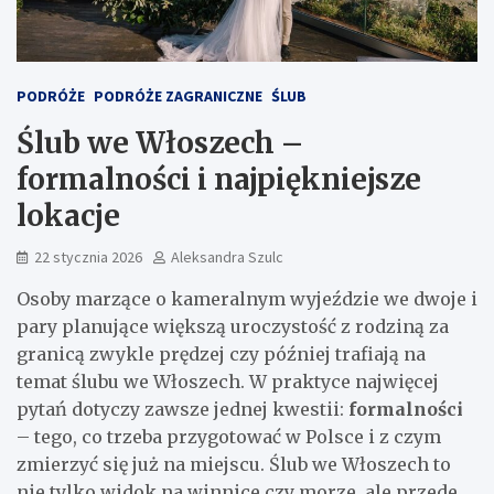
PODRÓŻE
PODRÓŻE ZAGRANICZNE
ŚLUB
Ślub we Włoszech –
formalności i najpiękniejsze
lokacje
22 stycznia 2026
Aleksandra Szulc
Osoby marzące o kameralnym wyjeździe we dwoje i
pary planujące większą uroczystość z rodziną za
granicą zwykle prędzej czy później trafiają na
temat ślubu we Włoszech. W praktyce najwięcej
pytań dotyczy zawsze jednej kwestii:
formalności
– tego, co trzeba przygotować w Polsce i z czym
zmierzyć się już na miejscu. Ślub we Włoszech to
nie tylko widok na winnice czy morze, ale przede