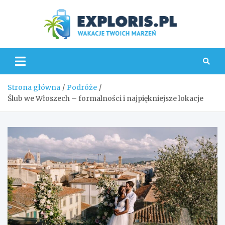
Skip
to
content
Explo
Strona główna
Podróże
Ślub we Włoszech – formalności i najpiękniejsze lokacje