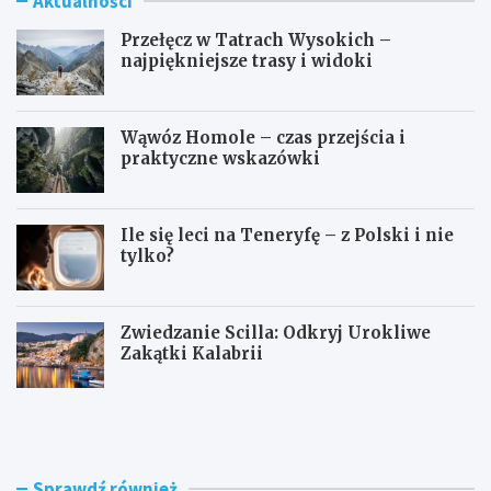
Aktualności
Przełęcz w Tatrach Wysokich –
najpiękniejsze trasy i widoki
Wąwóz Homole – czas przejścia i
praktyczne wskazówki
Ile się leci na Teneryfę – z Polski i nie
tylko?
Zwiedzanie Scilla: Odkryj Urokliwe
Zakątki Kalabrii
P
W
r
ą
z
w
e
ó
ł
z
Sprawdź również
ę
H