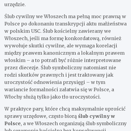
urzędzie.
Ślub cywilny we Włoszech ma pełną moc prawną w
Polsce po dokonaniu transkrypcji aktu małżeństwa
w polskim USC. Ślub kościelny zawierany we
Włoszech, jeśli ma formę konkordatową, również
wywołuje skutki cywilne, ale wymaga korelacji
między prawem kanonicznym a lokalnym prawem
włoskim – a to potrafi być różnie interpretowane
przez diecezje. Ślub symboliczny natomiast nie
rodzi skutków prawnych i jest traktowany jak
uroczystość odnowienia przysięgi – w tym
wariancie formalności załatwia się w Polsce, a
Włochy służą tylko jako tło uroczystości.
W praktyce pary, które chcą maksymalnie uprościć
sprawy urzędowe, często biorą
ślub cywilny w
Polsce
, a we Włoszech organizują ślub symboliczny
lub ceremonię kościelną bez konsekwencji