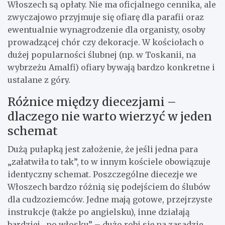
Włoszech są opłaty. Nie ma oficjalnego cennika, ale
zwyczajowo przyjmuje się ofiarę dla parafii oraz
ewentualnie wynagrodzenie dla organisty, osoby
prowadzącej chór czy dekoracje. W kościołach o
dużej popularności ślubnej (np. w Toskanii, na
wybrzeżu Amalfi) ofiary bywają bardzo konkretne i
ustalane z góry.
Różnice między diecezjami –
dlaczego nie warto wierzyć w jeden
schemat
Dużą pułapką jest założenie, że jeśli jedna para
„załatwiła to tak”, to w innym kościele obowiązuje
identyczny schemat. Poszczególne diecezje we
Włoszech bardzo różnią się podejściem do ślubów
dla cudzoziemców. Jedne mają gotowe, przejrzyste
instrukcje (także po angielsku), inne działają
bardziej „po włosku” – dużo robi się na zasadzie