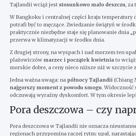
Tajlandii wciąż jest
stosunkowo mało deszczu
, za
W Bangkoku i centralnej części kraju temperatury
potrafi być to męczące. Zwiedzanie świątyń w śro
praktycznie niezbędne staje się planowanie dnia „
przerwa w klimatyzacji w środku dnia.
Z drugiej strony, na wyspach i nad morzem ten upał 
plażowiczów
marzec i początek kwietnia
to wciąż
morskie dobre, a ceny nieco niższe niż w szczyci
Jedna ważna uwaga: na
północy Tajlandii
(Chiang M
najgorszy moment z powodu smogu
. Widoczność 
odczuwają wyraźny dyskomfort. W tym okresie lepi
Pora deszczowa – czy napr
Pora deszczowa w Tajlandii nie oznacza nieustanne
regionach przypomina raczej rytm: upał, narastają