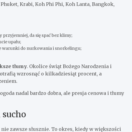
Phuket, Krabi, Koh Phi Phi, Koh Lanta, Bangkok,
y przyjemniej, da się spać bez klimy;
ucie upału;
e warunki do nurkowania i snorkelingu;
ksze tłumy
. Okolice świąt Bożego Narodzenia i
trafią wzrosnąć o kilkadziesiąt procent, a
zeniem.
goda nadal bardzo dobra, ale presja cenowa i tłumy
l sucho
e nie zawsze słusznie. To okres, kiedy w większości