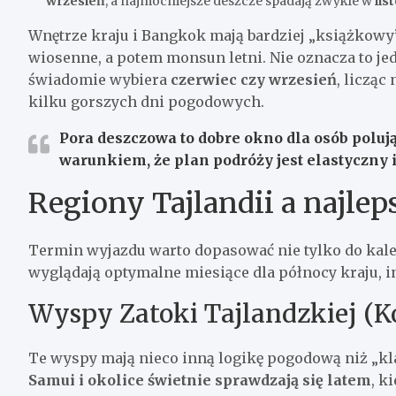
wrzesień
, a najmocniejsze deszcze spadają zwykle w
lis
Wnętrze kraju i Bangkok mają bardziej „książkowy
wiosenne, a potem monsun letni. Nie oznacza to jed
świadomie wybiera
czerwiec czy wrzesień
, licząc
kilku gorszych dni pogodowych.
Pora deszczowa to dobre okno dla osób polują
warunkiem, że plan podróży jest elastyczny 
Regiony Tajlandii a najlep
Termin wyjazdu warto dopasować nie tylko do kalen
wyglądają optymalne miesiące dla północy kraju, i
Wyspy Zatoki Tajlandzkiej (K
Te wyspy mają nieco inną logikę pogodową niż „kla
Samui i okolice świetnie sprawdzają się latem
, k