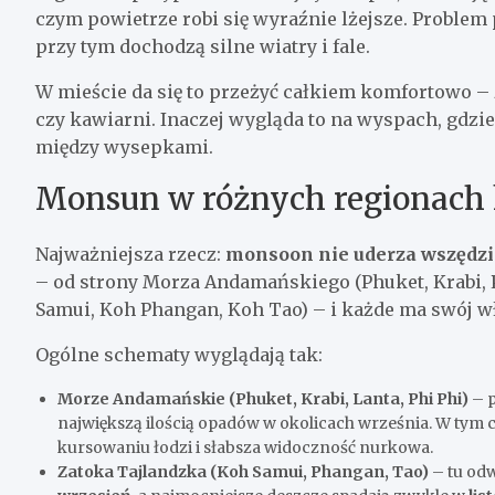
czym powietrze robi się wyraźnie lżejsze. Problem 
przy tym dochodzą silne wiatry i fale.
W mieście da się to przeżyć całkiem komfortowo 
czy kawiarni. Inaczej wygląda to na wyspach, gdzie
między wysepkami.
Monsun w różnych regionach 
Najważniejsza rzecz:
monsoon nie uderza wszędz
– od strony Morza Andamańskiego (Phuket, Krabi, Ph
Samui, Koh Phangan, Koh Tao) – i każde ma swój w
Ogólne schematy wyglądają tak:
Morze Andamańskie (Phuket, Krabi, Lanta, Phi Phi)
– p
największą ilością opadów w okolicach września. W tym cz
kursowaniu łodzi i słabsza widoczność nurkowa.
Zatoka Tajlandzka (Koh Samui, Phangan, Tao)
– tu odw