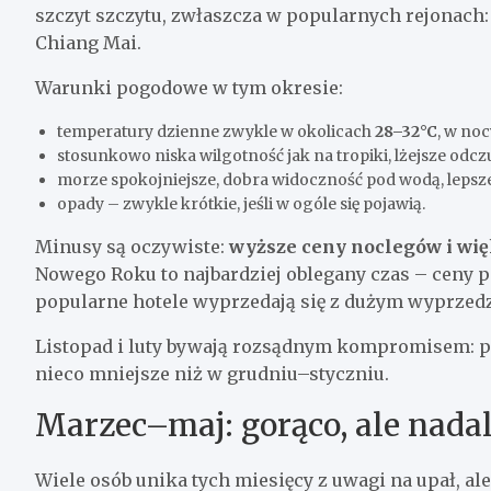
szczyt szczytu, zwłaszcza w popularnych rejonach: 
Chiang Mai.
Warunki pogodowe w tym okresie:
temperatury dzienne zwykle w okolicach
28–32°C
, w noc
stosunkowo niska wilgotność jak na tropiki, lżejsze odcz
morze spokojniejsze, dobra widoczność pod wodą, lepsz
opady – zwykle krótkie, jeśli w ogóle się pojawią.
Minusy są oczywiste:
wyższe ceny noclegów i wię
Nowego Roku to najbardziej oblegany czas – ceny po
popularne hotele wyprzedają się z dużym wyprzed
Listopad i luty bywają rozsądnym kompromisem: po
nieco mniejsze niż w grudniu–styczniu.
Marzec–maj: gorąco, ale nada
Wiele osób unika tych miesięcy z uwagi na upał, al