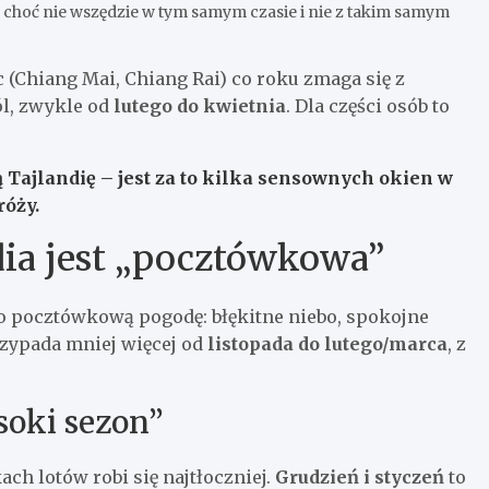
, choć nie wszędzie w tym samym czasie i nie z takim samym
 (Chiang Mai, Chiang Rai) co roku zmaga się z
l, zwykle od
lutego do kwietnia
. Dla części osób to
 Tajlandię – jest za to kilka sensownych okien w
róży.
dia jest „pocztówkowa”
j o pocztówkową pogodę: błękitne niebo, spokojne
rzypada mniej więcej od
listopada do lutego/marca
, z
soki sezon”
ch lotów robi się najtłoczniej.
Grudzień i styczeń
to