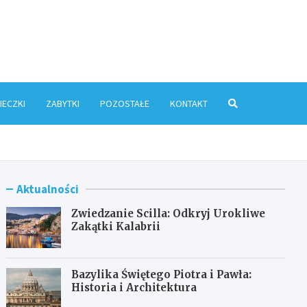
ris.pl
IECZKI
ZABYTKI
POZOSTAŁE
KONTAKT
Aktualności
Zwiedzanie Scilla: Odkryj Urokliwe
Zakątki Kalabrii
Bazylika Świętego Piotra i Pawła:
Historia i Architektura