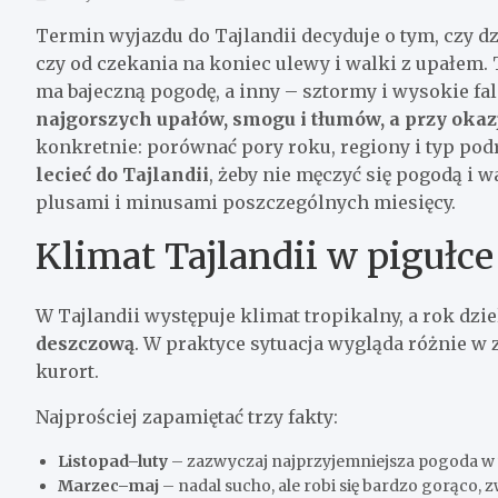
Termin wyjazdu do Tajlandii decyduje o tym, czy d
czy od czekania na koniec ulewy i walki z upałem.
ma bajeczną pogodę, a inny – sztormy i wysokie fal
najgorszych upałów, smogu i tłumów, a przy okazj
konkretnie: porównać pory roku, regiony i typ pod
lecieć do Tajlandii
, żeby nie męczyć się pogodą i 
plusami i minusami poszczególnych miesięcy.
Klimat Tajlandii w pigułce
W Tajlandii występuje klimat tropikalny, a rok dzi
deszczową
. W praktyce sytuacja wygląda różnie w 
kurort.
Najprościej zapamiętać trzy fakty:
Listopad–luty
– zazwyczaj najprzyjemniejsza pogoda w w
Marzec–maj
– nadal sucho, ale robi się bardzo gorąco,