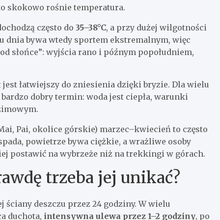
 to skokowo rośnie temperatura.
 dochodzą często do
35–38°C
, a przy dużej wilgotności
dku dnia bywa wtedy sportem ekstremalnym, więc
pod słońce”: wyjścia rano i późnym popołudniem,
jest łatwiejszy do zniesienia dzięki bryzie. Dla wielu
 bardzo dobry termin: woda jest ciepła, warunki
e zimowym.
ai, Pai, okolice górskie) marzec–kwiecień to często
spada, powietrze bywa ciężkie, a wrażliwe osoby
ej postawić na wybrzeże niż na trekkingi w górach.
awdę trzeba jej unikać?
j ściany deszczu przez 24 godziny. W wielu
ca duchota,
intensywna ulewa przez 1–2 godziny
, po