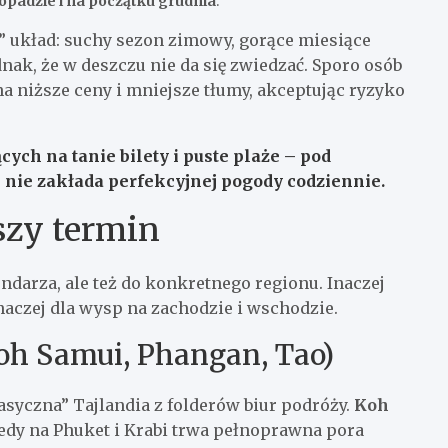
topadzie i na początku grudnia
.
” układ: suchy sezon zimowy, gorące miesiące
nak, że w deszczu nie da się zwiedzać. Sporo osób
 na niższe ceny i mniejsze tłumy, akceptując ryzyko
cych na tanie bilety i puste plaże – pod
i nie zakłada perfekcyjnej pogody codziennie.
szy termin
darza, ale też do konkretnego regionu. Inaczej
naczej dla wysp na zachodzie i wschodzie.
oh Samui, Phangan, Tao)
syczna” Tajlandia z folderów biur podróży.
Koh
iedy na Phuket i Krabi trwa pełnoprawna pora