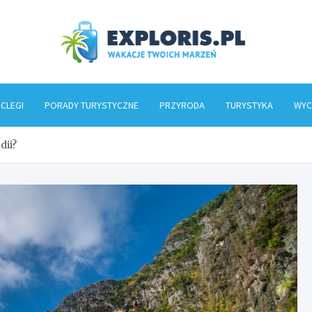
Explo
CLEGI
PORADY TURYSTYCZNE
PRZYRODA
TURYSTYKA
WYC
dii?