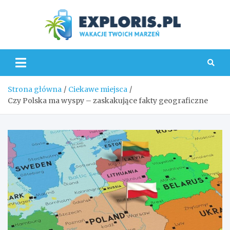
Skip
to
content
Explo
Strona główna
Ciekawe miejsca
Czy Polska ma wyspy – zaskakujące fakty geograficzne