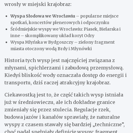
wrosły w miejski krajobraz:
Wyspa Słodowa we Wrocławiu
– popularne miejsce
spotkań, koncertów plenerowych i odpoczynku
Śródmiejskie wyspy we Wrocławiu: Piasek, Bielarska i
inne – skomplikowany układ koryt Odry
Wyspa Młyńska w Bydgoszczy – zielony fragment
miasta otoczony wodą Brdy i Młynówki
Historia tych wysp jest najczęściej związana z
młynami, spichlerzami i zabudową przemysłową.
Kiedyś bliskość wody oznaczała dostęp do energii i
transportu, dziś raczej atrakcyjny krajobraz.
Ciekawostką jest to, że część takich wysp istniała
już w średniowieczu, ale ich dokładne granice
zmieniały się przez stulecia. Regulacje rzek,
budowa jazów i kanałów sprawiały, że naturalne
wyspy z czasem stawały się bardziej „techniczne”,
choć nadal spełniały definicję wyspy: fragment