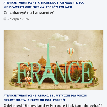
:
ATRAKCJE TURYSTYCZNE
CIEKAWE KRAJE
CIEKAWE MIEJSCA
c
MIEJSCA WARTE ODWIEDZENIA
PODRÓŻE I WAKACJE
o
Co zobaczyć na Lanzarote?
w
5 sierpnia 2026
a
r
t
o
z
o
b
a
c
z
y
ć
i
z
w
i
e
ATRAKCJE TURYSTYCZNE
ATRAKCJE TURYSTYCZNE DLA RODZIN
d
CIEKAWE MIASTA
CIEKAWE MIEJSCA
PODRÓŻE
z
i
Gdzie jest Disneyland w Europie i jak tam dojechać?