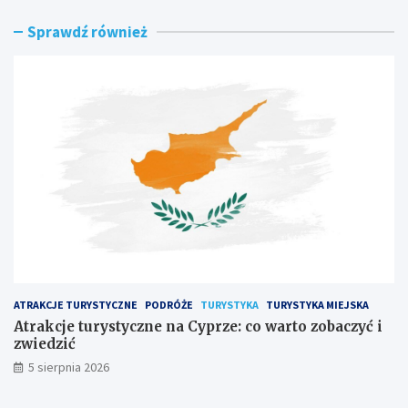
k
b
Sprawdź również
c
a
j
c
e
z
t
y
u
ć
r
n
y
a
s
L
t
a
y
n
c
z
z
a
n
r
e
o
n
t
a
e
ATRAKCJE TURYSTYCZNE
PODRÓŻE
TURYSTYKA
TURYSTYKA MIEJSKA
C
?
y
Atrakcje turystyczne na Cyprze: co warto zobaczyć i
p
zwiedzić
r
5 sierpnia 2026
z
e