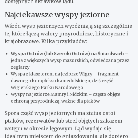
dostępnych skrawków lądu.
Najciekawsze wyspy jeziorne
Wśród wysp jeziornych wyróżniają się szczególnie
te, które łączą walory przyrodnicze, historyczne i
krajobrazowe. Kilka przykładów:
Wyspa Ostrów (lub Szeroki Ostrów) na Śniardwach
–
jedna z większych wysp mazurskich, odwiedzana przez
żeglarzy
Wyspa z klasztorem na jeziorze Wigry – fragment
dawnego kompleksu kamedulskiego, dziś część
Wigierskiego Parku Narodowego
Wyspy na jeziorze Mamry i Nidzkim – często objęte
ochroną przyrodniczą, ważne dla ptaków
Spora część wysp jeziornych ma status ostoi
ptaków, rezerwatów lub stref objętych zakazem
wstępu w okresie lęgowym. Ląd wydaje się
idealnym miejscem do gniazdowania, ale dopiero