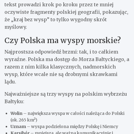
tekst prowadzi krok po kroku przez te mniej
oczywiste fragmenty polskiej geografii, pokazując,
że „kraj bez wysp” to tylko wygodny skrót
myślowy.
Czy Polska ma wyspy morskie?
Najprostsza odpowiedź brzmi: tak, i to całkiem
wyraźne. Polska ma dostęp do Morza Bałtyckiego, a
razem z nim kilka klasycznych, nadmorskich
wysp, które wcale nie są drobnymi skrawkami
lądu.
Najważniejsze są trzy wyspy na polskim wybrzeżu
Bałtyku:
Wolin
– największa wyspa w całości należąca do Polski
(ok. 265 km²)
Uznam
– wyspa podzielona między Polskę i Niemcy
Karsibór
– mniejsza, ale ważna komunikacyjnie i