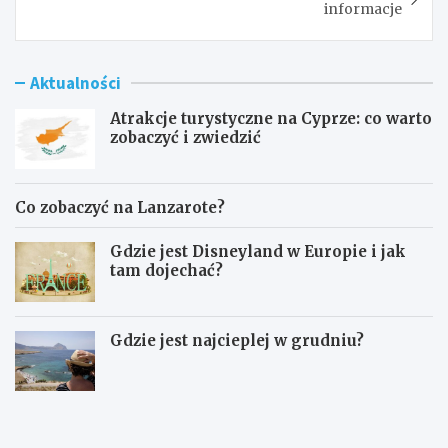
informacje
Aktualności
Atrakcje turystyczne na Cyprze: co warto
zobaczyć i zwiedzić
Co zobaczyć na Lanzarote?
Gdzie jest Disneyland w Europie i jak
tam dojechać?
Gdzie jest najcieplej w grudniu?
A
C
t
o
r
z
a
o