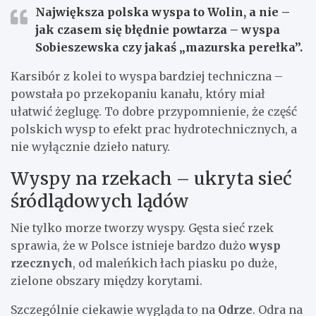
Największa polska wyspa
to Wolin, a nie –
jak czasem się błędnie powtarza – wyspa
Sobieszewska czy jakaś „mazurska perełka”.
Karsibór z kolei to wyspa bardziej techniczna –
powstała po przekopaniu kanału, który miał
ułatwić żeglugę. To dobre przypomnienie, że część
polskich wysp to efekt prac hydrotechnicznych, a
nie wyłącznie dzieło natury.
Wyspy na rzekach – ukryta sieć
śródlądowych lądów
Nie tylko morze tworzy wyspy. Gęsta sieć rzek
sprawia, że w Polsce istnieje bardzo dużo
wysp
rzecznych
, od maleńkich łach piasku po duże,
zielone obszary między korytami.
Szczególnie ciekawie wygląda to na
Odrze
. Odra na