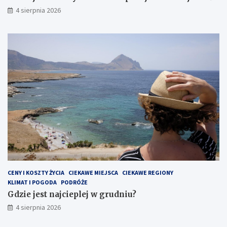
ć
4 sierpnia 2026
CENY I KOSZTY ŻYCIA
CIEKAWE MIEJSCA
CIEKAWE REGIONY
KLIMAT I POGODA
PODRÓŻE
Gdzie jest najcieplej w grudniu?
4 sierpnia 2026