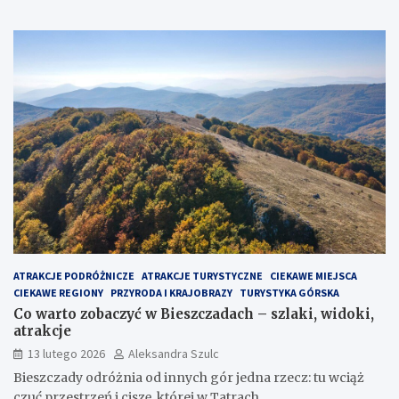
ATRAKCJE PODRÓŻNICZE
ATRAKCJE TURYSTYCZNE
CIEKAWE MIEJSCA
CIEKAWE REGIONY
PRZYRODA I KRAJOBRAZY
TURYSTYKA GÓRSKA
Co warto zobaczyć w Bieszczadach – szlaki, widoki,
atrakcje
13 lutego 2026
Aleksandra Szulc
Bieszczady odróżnia od innych gór jedna rzecz: tu wciąż
czuć przestrzeń i ciszę, której w Tatrach…