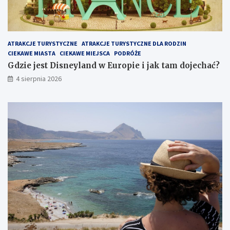
z
w
i
e
ATRAKCJE TURYSTYCZNE
ATRAKCJE TURYSTYCZNE DLA RODZIN
d
CIEKAWE MIASTA
CIEKAWE MIEJSCA
PODRÓŻE
z
i
Gdzie jest Disneyland w Europie i jak tam dojechać?
ć
4 sierpnia 2026