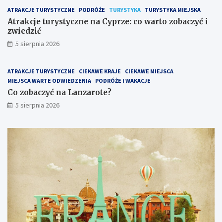
a
e
ATRAKCJE TURYSTYCZNE
PODRÓŻE
TURYSTYKA
TURYSTYKA MIEJSKA
C
?
y
Atrakcje turystyczne na Cyprze: co warto zobaczyć i
p
zwiedzić
r
5 sierpnia 2026
z
e
:
ATRAKCJE TURYSTYCZNE
CIEKAWE KRAJE
CIEKAWE MIEJSCA
c
MIEJSCA WARTE ODWIEDZENIA
PODRÓŻE I WAKACJE
o
Co zobaczyć na Lanzarote?
w
5 sierpnia 2026
a
r
t
o
z
o
b
a
c
z
y
ć
i