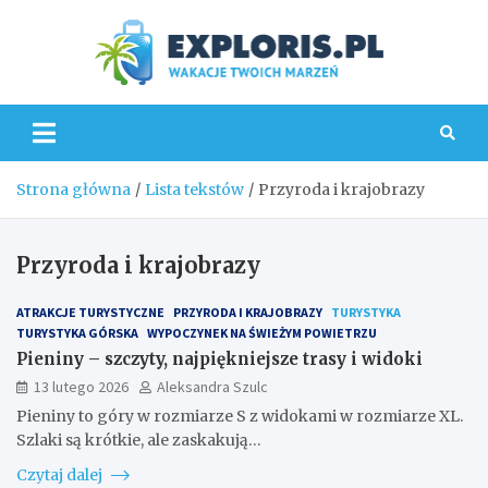
Skip
to
content
Explo
Strona główna
Lista tekstów
Przyroda i krajobrazy
Przyroda i krajobrazy
ATRAKCJE TURYSTYCZNE
PRZYRODA I KRAJOBRAZY
TURYSTYKA
TURYSTYKA GÓRSKA
WYPOCZYNEK NA ŚWIEŻYM POWIETRZU
Pieniny – szczyty, najpiękniejsze trasy i widoki
13 lutego 2026
Aleksandra Szulc
Pieniny to góry w rozmiarze S z widokami w rozmiarze XL.
Szlaki są krótkie, ale zaskakują…
Czytaj dalej